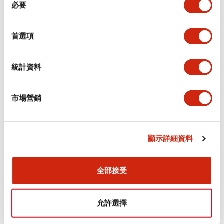
環境規範
必要
意
選
功能規格
擇
首選項
機械規格
統計資料
安裝和安裝規範
市場營銷
顯示詳細資料
文件和檔案
全部接受
型錄和宣傳手冊
認證與標準
允許選擇
Flush Silhouette LW系列 控制元件 (英文版)