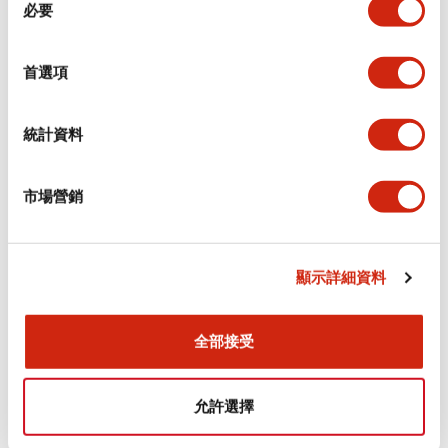
環境規範
必要
意
選
功能規格
擇
首選項
機械規格
統計資料
安裝和安裝規範
市場營銷
顯示詳細資料
文件和檔案
全部接受
型錄和宣傳手冊
認證與標準
允許選擇
Flush Silhouette LW系列 控制元件 (英文版)