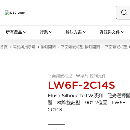
所有產品
所有產品
行業
解決方案
資源與文件
開關與指示燈
按鈕開關
首頁
開關與指示燈
按鈕開關
平面鑲嵌框型 按鈕開關
平面鑲嵌框型 
指示燈和蜂鳴器
瀏覽全部
安全與防爆
安全設備
防爆設備
平面鑲嵌框型 LW系列 控制元件
瀏覽全部
LW6F-2C14S
盤櫃
繼電器·計時器
Flush Silhouette LW系列 照光選擇
電源供應器
關 標準旋鈕型 90°-2位置 LW6F-
回路保護器
2C14S
LED照明裝置
端子台
瀏覽全部
自動化