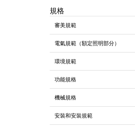
瀏覽全部
規格
機器人
使人機協作更安全、更高效
審美規範
發揮協作機器人潛力的安全措施
瀏覽全部
半導體
提高半導體製造裝置設計自由度的方法
電氣規範（額定照明部分）
瞬間完成開關的更換，避免停機時間拉長
充分對應安全標準
瀏覽全部
環境規範
瀏覽全部
解決方案
IIoT（工業物聯網）
功能規格
去面板化
RFID 認證
安全及其未來
機械規格
安全及其未來 | 解決⽅案
瀏覽全部
從基礎了解安全元件
安裝和安裝規範
瀏覽全部
資源與文件