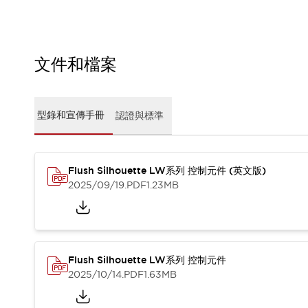
CAD檔
型錄和宣傳手冊
影片專區
選型系統
文件和檔案
軟體下載
邏輯模擬器
產品資安通知
型錄和宣傳手冊
認證與標準
最新消息
新聞中心
活動
促銷活動
Flush Silhouette LW系列 控制元件 (英文版)
部落格
2025/09/19
.PDF
1.23MB
支援
聯絡我們
服務據點
產品變更/停產通知
RoHS指令對應
Flush Silhouette LW系列 控制元件
認證與標準
2025/10/14
.PDF
1.63MB