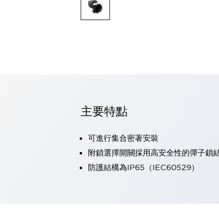
可程式控制器
可程式人機介面
工業乙太網路設備
瀏覽全部
自動識別
自動識別
感測器
瀏覽全部
行業
汽車
主要特點
工業機器人的潛在風險，從第三者角度徹底驗證
減少安全柵內的人身事故
兼顧良好的視認性及減少維修工時
可進行集合密著安裝
最適合小型裝置的安全對策
瀏覽全部
附鎖選擇開關採用高安全性的彈子鎖
工具機
防護結構為IP65（IEC60529）
降低機床成本的技巧簡單的讓人意外
尋找讓機床更小型化的可能性
從外觀設計的觀點提升機床的附加價值
預防導致機器故障的「瞬停」
3位置促動開關確保綜合加工中心機的安全性