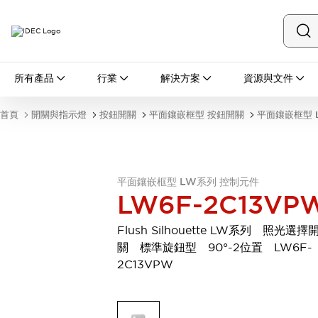
所有產品
所有產品
行業
解決方案
資源與文件
開關與指示燈
按鈕開關
首頁
開關與指示燈
按鈕開關
平面鑲嵌框型 按鈕開關
平面鑲嵌框型 
指示燈和蜂鳴器
瀏覽全部
安全與防爆
安全設備
防爆設備
平面鑲嵌框型 LW系列 控制元件
瀏覽全部
LW6F-2C13VP
盤櫃
繼電器·計時器
Flush Silhouette LW系列 照光選擇
電源供應器
關 標準旋鈕型 90°-2位置 LW6F-
回路保護器
2C13VPW
LED照明裝置
端子台
瀏覽全部
自動化