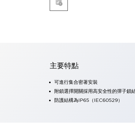
可程式控制器
可程式人機介面
工業乙太網路設備
瀏覽全部
自動識別
自動識別
感測器
瀏覽全部
行業
汽車
主要特點
工業機器人的潛在風險，從第三者角度徹底驗證
減少安全柵內的人身事故
可進行集合密著安裝
兼顧良好的視認性及減少維修工時
最適合小型裝置的安全對策
瀏覽全部
附鎖選擇開關採用高安全性的彈子鎖
工具機
防護結構為IP65（IEC60529）
降低機床成本的技巧簡單的讓人意外
尋找讓機床更小型化的可能性
從外觀設計的觀點提升機床的附加價值
預防導致機器故障的「瞬停」
3位置促動開關確保綜合加工中心機的安全性