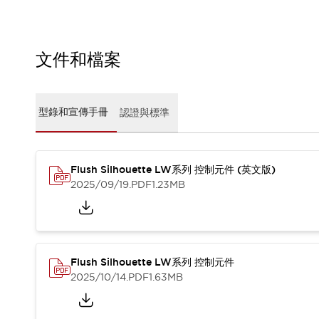
CAD檔
型錄和宣傳手冊
影片專區
選型系統
文件和檔案
軟體下載
邏輯模擬器
產品資安通知
型錄和宣傳手冊
認證與標準
最新消息
新聞中心
活動
Flush Silhouette LW系列 控制元件 (英文版)
促銷活動
2025/09/19
.PDF
1.23MB
部落格
支援
聯絡我們
服務據點
產品變更/停產通知
RoHS指令對應
Flush Silhouette LW系列 控制元件
認證與標準
2025/10/14
.PDF
1.63MB