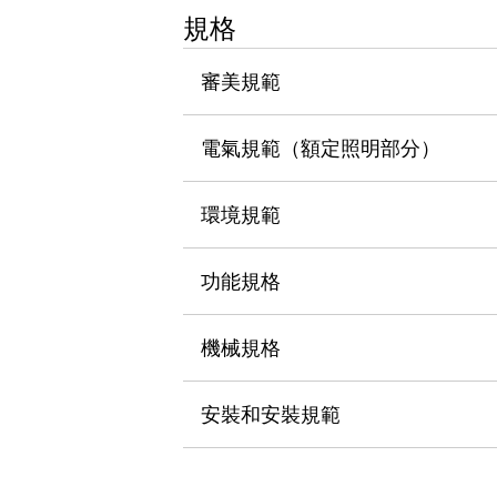
瀏覽全部
規格
機器人
使人機協作更安全、更高效
審美規範
發揮協作機器人潛力的安全措施
瀏覽全部
半導體
電氣規範（額定照明部分）
提高半導體製造裝置設計自由度的方法
瞬間完成開關的更換，避免停機時間拉長
充分對應安全標準
瀏覽全部
環境規範
瀏覽全部
解決方案
功能規格
IIoT（工業物聯網）
去面板化
RFID 認證
安全及其未來
機械規格
安全及其未來 | 解決⽅案
瀏覽全部
安裝和安裝規範
從基礎了解安全元件
瀏覽全部
資源與文件