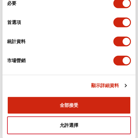
環境規範
必要
意
選
功能規格
擇
首選項
機械規格
統計資料
安裝和安裝規範
市場營銷
顯示詳細資料
文件和檔案
全部接受
型錄和宣傳手冊
認證與標準
允許選擇
Flush Silhouette LW系列 控制元件 (英文版)