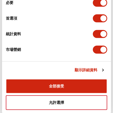
環境規範
必要
意
選
功能規格
擇
首選項
機械規格
統計資料
安裝和安裝規範
市場營銷
顯示詳細資料
文件和檔案
全部接受
型錄和宣傳手冊
認證與標準
允許選擇
Flush Silhouette LW系列 控制元件 (英文版)