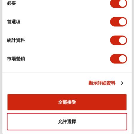
環境規範
必要
意
選
功能規格
擇
首選項
機械規格
統計資料
安裝和安裝規範
市場營銷
顯示詳細資料
文件和檔案
全部接受
型錄和宣傳手冊
認證與標準
允許選擇
Flush Silhouette LW系列 控制元件 (英文版)