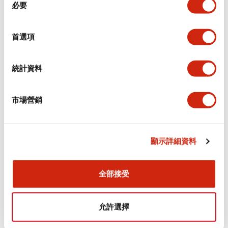
環境規範
必要
意
選
功能規格
擇
首選項
機械規格
統計資料
安裝和安裝規範
市場營銷
顯示詳細資料
文件和檔案
全部接受
型錄和宣傳手冊
認證與標準
允許選擇
Flush Silhouette LW系列 控制元件 (英文版)