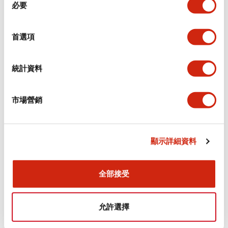
環境規範
必要
意
選
功能規格
擇
首選項
機械規格
統計資料
安裝和安裝規範
市場營銷
顯示詳細資料
文件和檔案
全部接受
型錄和宣傳手冊
認證與標準
允許選擇
Flush Silhouette LW系列 控制元件 (英文版)