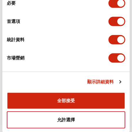
環境規範
必要
意
選
功能規格
擇
首選項
機械規格
統計資料
安裝和安裝規範
市場營銷
顯示詳細資料
文件和檔案
全部接受
型錄和宣傳手冊
認證與標準
允許選擇
Flush Silhouette LW系列 控制元件 (英文版)