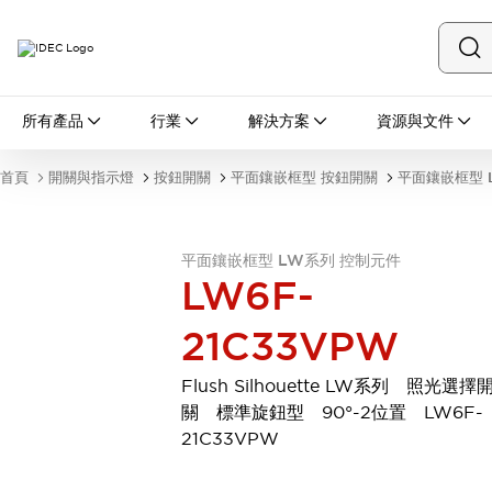
所有產品
所有產品
行業
解決方案
資源與文件
開關與指示燈
按鈕開關
首頁
開關與指示燈
按鈕開關
平面鑲嵌框型 按鈕開關
平面鑲嵌框型 
指示燈和蜂鳴器
瀏覽全部
安全與防爆
平面鑲嵌框型 LW系列 控制元件
安全設備
防爆設備
LW6F-
瀏覽全部
盤櫃
21C33VPW
繼電器·計時器
電源供應器
Flush Silhouette LW系列 照光選擇
回路保護器
關 標準旋鈕型 90°-2位置 LW6F-
LED照明裝置
21C33VPW
端子台
瀏覽全部
自動化