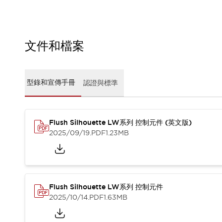
CAD檔
型錄和宣傳手冊
影片專區
選型系統
文件和檔案
軟體下載
邏輯模擬器
產品資安通知
型錄和宣傳手冊
認證與標準
最新消息
新聞中心
活動
促銷活動
Flush Silhouette LW系列 控制元件 (英文版)
部落格
2025/09/19
.PDF
1.23MB
支援
聯絡我們
服務據點
產品變更/停產通知
RoHS指令對應
Flush Silhouette LW系列 控制元件
認證與標準
2025/10/14
.PDF
1.63MB