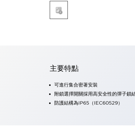
可程式控制器
可程式人機介面
工業乙太網路設備
瀏覽全部
自動識別
自動識別
感測器
瀏覽全部
行業
汽車
主要特點
工業機器人的潛在風險，從第三者角度徹底驗證
減少安全柵內的人身事故
兼顧良好的視認性及減少維修工時
可進行集合密著安裝
最適合小型裝置的安全對策
瀏覽全部
附鎖選擇開關採用高安全性的彈子鎖
工具機
防護結構為IP65（IEC60529）
降低機床成本的技巧簡單的讓人意外
尋找讓機床更小型化的可能性
從外觀設計的觀點提升機床的附加價值
預防導致機器故障的「瞬停」
3位置促動開關確保綜合加工中心機的安全性