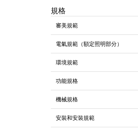
瀏覽全部
規格
機器人
使人機協作更安全、更高效
審美規範
發揮協作機器人潛力的安全措施
瀏覽全部
半導體
提高半導體製造裝置設計自由度的方法
電氣規範（額定照明部分）
瞬間完成開關的更換，避免停機時間拉長
充分對應安全標準
瀏覽全部
環境規範
瀏覽全部
解決方案
IIoT（工業物聯網）
功能規格
去面板化
RFID 認證
安全及其未來
機械規格
安全及其未來 | 解決⽅案
瀏覽全部
從基礎了解安全元件
安裝和安裝規範
瀏覽全部
資源與文件