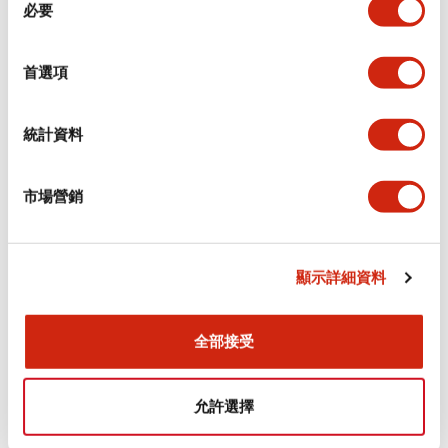
環境規範
必要
意
選
功能規格
擇
首選項
機械規格
統計資料
安裝和安裝規範
市場營銷
顯示詳細資料
文件和檔案
全部接受
型錄和宣傳手冊
認證與標準
允許選擇
Flush Silhouette LW系列 控制元件 (英文版)