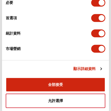
環境規範
必要
意
選
功能規格
擇
首選項
機械規格
統計資料
安裝和安裝規範
市場營銷
顯示詳細資料
文件和檔案
全部接受
型錄和宣傳手冊
認證與標準
允許選擇
Flush Silhouette LW系列 控制元件 (英文版)