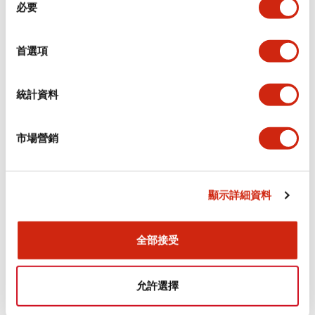
環境規範
必要
意
選
功能規格
擇
首選項
機械規格
統計資料
安裝和安裝規範
市場營銷
顯示詳細資料
文件和檔案
全部接受
型錄和宣傳手冊
認證與標準
允許選擇
Flush Silhouette LW系列 控制元件 (英文版)