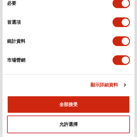
環境規範
必要
意
選
功能規格
擇
首選項
機械規格
統計資料
安裝和安裝規範
市場營銷
顯示詳細資料
文件和檔案
全部接受
型錄和宣傳手冊
認證與標準
允許選擇
Flush Silhouette LW系列 控制元件 (英文版)