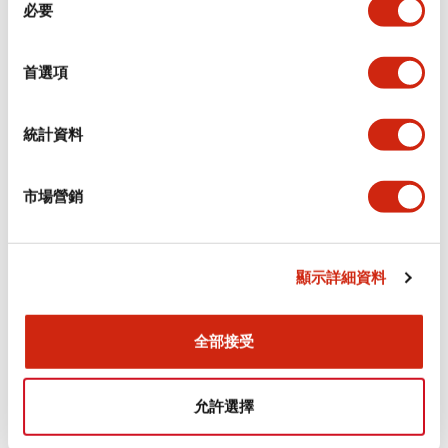
環境規範
必要
意
選
功能規格
擇
首選項
機械規格
統計資料
安裝和安裝規範
市場營銷
顯示詳細資料
文件和檔案
全部接受
型錄和宣傳手冊
認證與標準
允許選擇
Flush Silhouette LW系列 控制元件 (英文版)