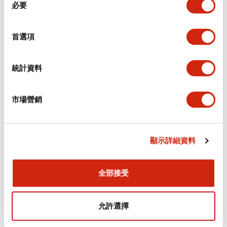
環境規範
必要
意
選
功能規格
擇
首選項
機械規格
統計資料
安裝和安裝規範
市場營銷
顯示詳細資料
文件和檔案
全部接受
型錄和宣傳手冊
認證與標準
允許選擇
Flush Silhouette LW系列 控制元件 (英文版)