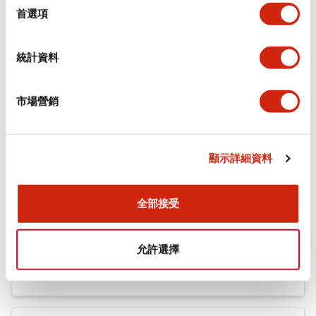
機械規格
擇
首選項
安裝和安裝規範
統計資料
市場營銷
文件和檔案
顯示詳細資料
型錄和宣傳手冊
CAD檔
認證與標準
全部接受
Flush Silhouette LW系列 控制元件 (英文版)
允許選擇
2025/09/19
.PDF
1.23MB