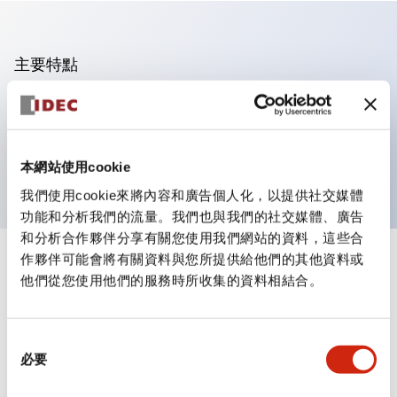
主要特點
可進行集合密著安裝
附鎖選擇開關採用高安全性的彈子鎖結構
防護結構為IP65（IEC60529）
本網站使用cookie
我們使用cookie來將內容和廣告個人化，以提供社交媒體
功能和分析我們的流量。我們也與我們的社交媒體、廣告
和分析合作夥伴分享有關您使用我們網站的資料，這些合
作夥伴可能會將有關資料與您所提供給他們的其他資料或
+
規格
顯示全部
他們從您使用他們的服務時所收集的資料相結合。
審美規範
同
環境規範
必要
意
選