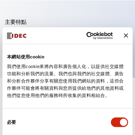
主要特點
可進行集合密著安裝
附鎖選擇開關採用高安全性的彈子鎖結構
防護結構為IP65（IEC60529）
本網站使用cookie
我們使用cookie來將內容和廣告個人化，以提供社交媒體
功能和分析我們的流量。我們也與我們的社交媒體、廣告
和分析合作夥伴分享有關您使用我們網站的資料，這些合
作夥伴可能會將有關資料與您所提供給他們的其他資料或
+
規格
顯示全部
他們從您使用他們的服務時所收集的資料相結合。
審美規範
同
環境規範
必要
意
選