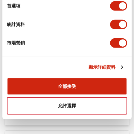
機械規格
擇
首選項
安裝和安裝規範
統計資料
市場營銷
文件和檔案
顯示詳細資料
型錄和宣傳手冊
認證與標準
全部接受
Flush Silhouette LW系列 控制元件 (英文版)
允許選擇
2025/09/19
.PDF
1.23MB