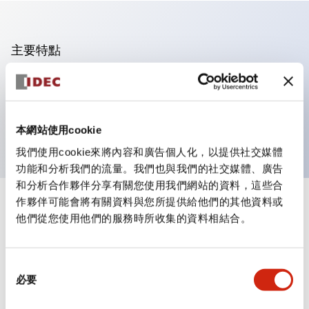
主要特點
可進行集合密著安裝
附鎖選擇開關採用高安全性的彈子鎖結構
防護結構為IP65（IEC60529）
本網站使用cookie
我們使用cookie來將內容和廣告個人化，以提供社交媒體
功能和分析我們的流量。我們也與我們的社交媒體、廣告
和分析合作夥伴分享有關您使用我們網站的資料，這些合
作夥伴可能會將有關資料與您所提供給他們的其他資料或
+
規格
顯示全部
他們從您使用他們的服務時所收集的資料相結合。
審美規範
同
環境規範
必要
意
選