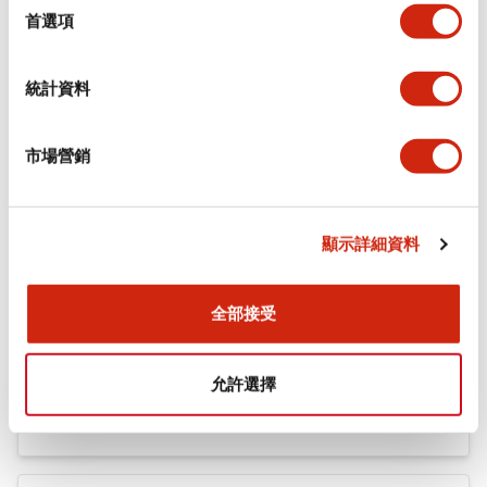
機械規格
擇
首選項
安裝和安裝規範
統計資料
市場營銷
文件和檔案
顯示詳細資料
型錄和宣傳手冊
認證與標準
全部接受
Flush Silhouette LW系列 控制元件 (英文版)
允許選擇
2025/09/19
.PDF
1.23MB