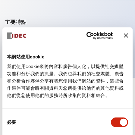
主要特點
可進行集合密著安裝
附鎖選擇開關採用高安全性的彈子鎖結構
防護結構為IP65（IEC60529）
本網站使用cookie
我們使用cookie來將內容和廣告個人化，以提供社交媒體
功能和分析我們的流量。我們也與我們的社交媒體、廣告
和分析合作夥伴分享有關您使用我們網站的資料，這些合
作夥伴可能會將有關資料與您所提供給他們的其他資料或
+
規格
顯示全部
他們從您使用他們的服務時所收集的資料相結合。
審美規範
同
環境規範
必要
意
選