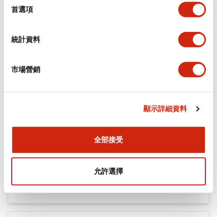
機械規格
擇
首選項
安裝和安裝規範
統計資料
市場營銷
文件和檔案
顯示詳細資料
型錄和宣傳手冊
認證與標準
全部接受
Flush Silhouette LW系列 控制元件 (英文版)
允許選擇
2025/09/19
.PDF
1.23MB