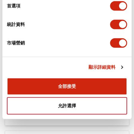
機械規格
擇
首選項
安裝和安裝規範
統計資料
市場營銷
文件和檔案
顯示詳細資料
型錄和宣傳手冊
認證與標準
全部接受
Flush Silhouette LW系列 控制元件 (英文版)
允許選擇
2025/09/19
.PDF
1.23MB