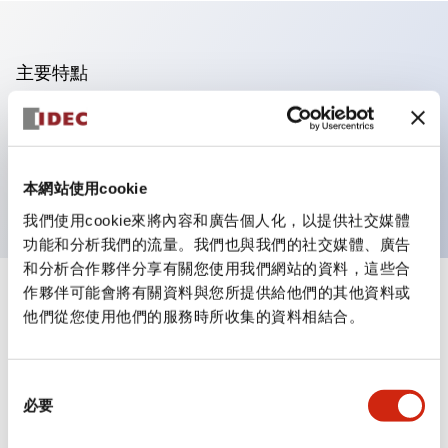
主要特點
可進行集合密著安裝
附鎖選擇開關採用高安全性的彈子鎖結構
防護結構為IP65（IEC60529）
本網站使用cookie
我們使用cookie來將內容和廣告個人化，以提供社交媒體
功能和分析我們的流量。我們也與我們的社交媒體、廣告
和分析合作夥伴分享有關您使用我們網站的資料，這些合
作夥伴可能會將有關資料與您所提供給他們的其他資料或
+
規格
顯示全部
他們從您使用他們的服務時所收集的資料相結合。
審美規範
同
環境規範
必要
意
選