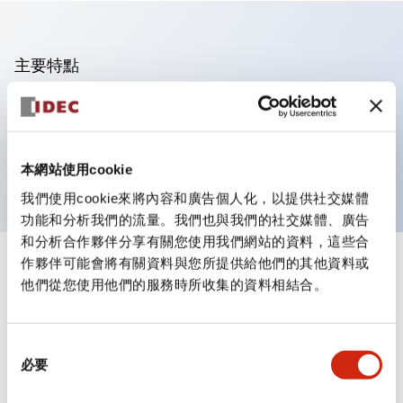
主要特點
可進行集合密著安裝
附鎖選擇開關採用高安全性的彈子鎖結構
防護結構為IP65（IEC60529）
本網站使用cookie
我們使用cookie來將內容和廣告個人化，以提供社交媒體
功能和分析我們的流量。我們也與我們的社交媒體、廣告
和分析合作夥伴分享有關您使用我們網站的資料，這些合
作夥伴可能會將有關資料與您所提供給他們的其他資料或
+
規格
顯示全部
他們從您使用他們的服務時所收集的資料相結合。
審美規範
同
環境規範
必要
意
選