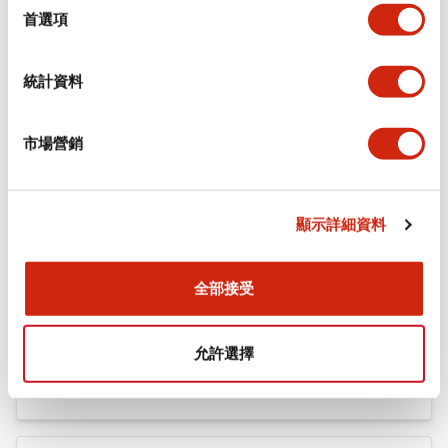
機械規格
擇
首選項
安裝和安裝規範
統計資料
市場營銷
文件和檔案
顯示詳細資料
型錄和宣傳手冊
認證與標準
全部接受
Flush Silhouette LW系列 控制元件 (英文版)
允許選擇
2025/09/19
.PDF
1.23MB