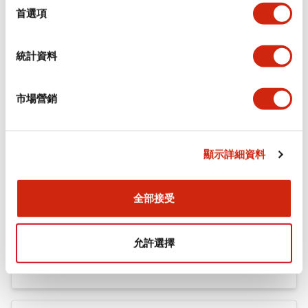
機械規格
擇
首選項
安裝和安裝規範
統計資料
市場營銷
文件和檔案
顯示詳細資料
型錄和宣傳手冊
CAD檔
認證與標準
全部接受
Flush Silhouette LW系列 控制元件 (英文版)
允許選擇
2025/09/19
.PDF
1.23MB