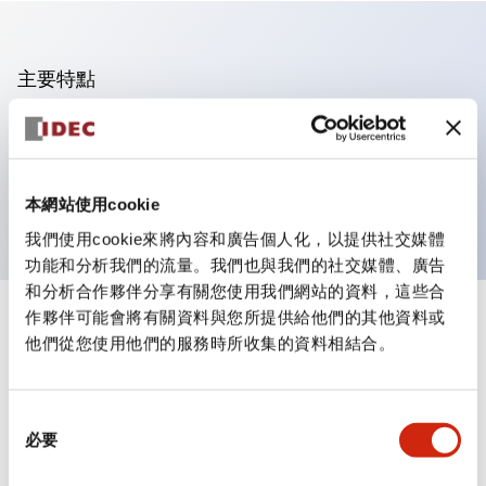
主要特點
可進行集合密著安裝
附鎖選擇開關採用高安全性的彈子鎖結構
防護結構為IP65（IEC60529）
本網站使用cookie
我們使用cookie來將內容和廣告個人化，以提供社交媒體
功能和分析我們的流量。我們也與我們的社交媒體、廣告
和分析合作夥伴分享有關您使用我們網站的資料，這些合
作夥伴可能會將有關資料與您所提供給他們的其他資料或
+
規格
顯示全部
他們從您使用他們的服務時所收集的資料相結合。
審美規範
同
環境規範
必要
意
選