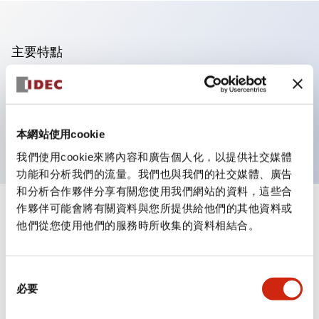
主要特點
可進行集合密著安裝
附鎖選擇開關採用高安全性的彈子鎖結構
防護結構為IP65（IEC60529）
本網站使用cookie
我們使用cookie來將內容和廣告個人化，以提供社交媒體
功能和分析我們的流量。我們也與我們的社交媒體、廣告
和分析合作夥伴分享有關您使用我們網站的資料，這些合
作夥伴可能會將有關資料與您所提供給他們的其他資料或
+
規格
顯示全部
他們從您使用他們的服務時所收集的資料相結合。
審美規範
同
環境規範
必要
意
選