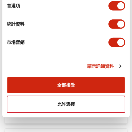
機械規格
擇
首選項
安裝和安裝規範
統計資料
市場營銷
文件和檔案
顯示詳細資料
型錄和宣傳手冊
認證與標準
全部接受
Flush Silhouette LW系列 控制元件 (英文版)
允許選擇
2025/09/19
.PDF
1.23MB