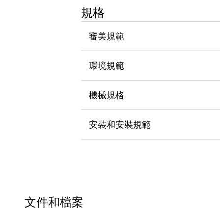
瀏覽全部
規格
機器人
使人機協作更安全、更高效
審美規範
發揮協作機器人潛力的安全措施
瀏覽全部
半導體
環境規範
提高半導體製造裝置設計自由度的方法
瞬間完成開關的更換，避免停機時間拉長
充分對應安全標準
瀏覽全部
機械規格
瀏覽全部
解決方案
安裝和安裝規範
IIoT（工業物聯網）
去面板化
RFID 認證
安全及其未來
安全及其未來 | 解決⽅案
瀏覽全部
從基礎了解安全元件
瀏覽全部
文件和檔案
資源與文件