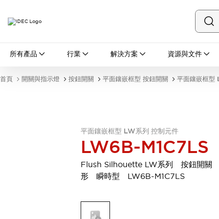
所有產品
所有產品
行業
解決方案
資源與文件
開關與指示燈
按鈕開關
首頁
開關與指示燈
按鈕開關
平面鑲嵌框型 按鈕開關
平面鑲嵌框型 
指示燈和蜂鳴器
瀏覽全部
安全與防爆
安全設備
防爆設備
瀏覽全部
平面鑲嵌框型 LW系列 控制元件
LW6B-M1C7LS
盤櫃
繼電器·計時器
Flush Silhouette LW系列 按鈕開關
電源供應器
形 瞬時型 LW6B-M1C7LS
回路保護器
LED照明裝置
端子台
瀏覽全部
自動化