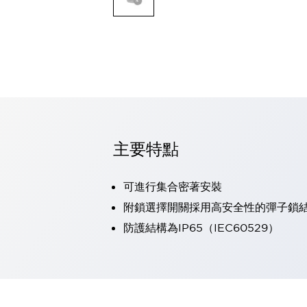
可程式控制器
可程式人機介面
工業乙太網路設備
瀏覽全部
自動識別
自動識別
感測器
瀏覽全部
行業
汽車
主要特點
工業機器人的潛在風險，從第三者角度徹底驗證
減少安全柵內的人身事故
可進行集合密著安裝
兼顧良好的視認性及減少維修工時
最適合小型裝置的安全對策
瀏覽全部
附鎖選擇開關採用高安全性的彈子鎖
工具機
防護結構為IP65（IEC60529）
降低機床成本的技巧簡單的讓人意外
尋找讓機床更小型化的可能性
從外觀設計的觀點提升機床的附加價值
預防導致機器故障的「瞬停」
3位置促動開關確保綜合加工中心機的安全性