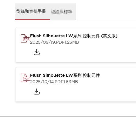
CAD檔
型錄和宣傳手冊
型錄和宣傳手冊
認證與標準
影片專區
選型系統
軟體下載
Flush Silhouette LW系列 控制元件 (英文版)
邏輯模擬器
2025/09/19
.PDF
1.23MB
產品資安通知
最新消息
新聞中心
活動
促銷活動
Flush Silhouette LW系列 控制元件
部落格
2025/10/14
.PDF
1.63MB
支援
聯絡我們
服務據點
產品變更/停產通知
RoHS指令對應
認證與標準