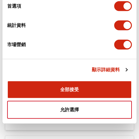
機械規格
擇
首選項
安裝和安裝規範
統計資料
市場營銷
文件和檔案
顯示詳細資料
型錄和宣傳手冊
認證與標準
全部接受
Flush Silhouette LW系列 控制元件 (英文版)
允許選擇
2025/09/19
.PDF
1.23MB