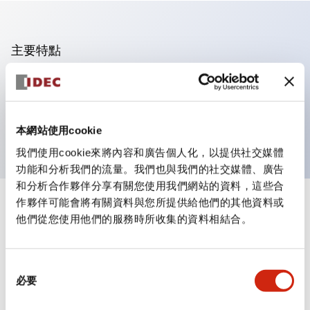
主要特點
可進行集合密著安裝
附鎖選擇開關採用高安全性的彈子鎖結構
防護結構為IP65（IEC60529）
本網站使用cookie
我們使用cookie來將內容和廣告個人化，以提供社交媒體
功能和分析我們的流量。我們也與我們的社交媒體、廣告
和分析合作夥伴分享有關您使用我們網站的資料，這些合
作夥伴可能會將有關資料與您所提供給他們的其他資料或
+
規格
顯示全部
他們從您使用他們的服務時所收集的資料相結合。
審美規範
同
環境規範
必要
意
選