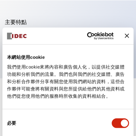
主要特點
可進行集合密著安裝
附鎖選擇開關採用高安全性的彈子鎖結構
防護結構為IP65（IEC60529）
本網站使用cookie
我們使用cookie來將內容和廣告個人化，以提供社交媒體
功能和分析我們的流量。我們也與我們的社交媒體、廣告
和分析合作夥伴分享有關您使用我們網站的資料，這些合
作夥伴可能會將有關資料與您所提供給他們的其他資料或
+
規格
顯示全部
他們從您使用他們的服務時所收集的資料相結合。
審美規範
同
環境規範
必要
意
選