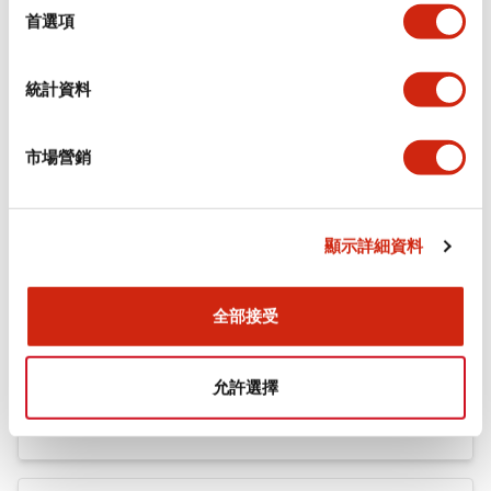
機械規格
擇
首選項
安裝和安裝規範
統計資料
市場營銷
文件和檔案
顯示詳細資料
型錄和宣傳手冊
CAD檔
認證與標準
技術文件
全部接受
Flush Silhouette LW系列 控制元件 (英文版)
允許選擇
2025/09/19
.PDF
1.23MB