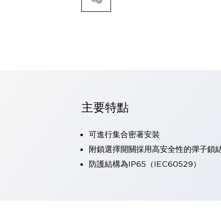
可程式控制器
可程式人機介面
工業乙太網路設備
瀏覽全部
自動識別
自動識別
感測器
瀏覽全部
行業
汽車
主要特點
工業機器人的潛在風險，從第三者角度徹底驗證
減少安全柵內的人身事故
可進行集合密著安裝
兼顧良好的視認性及減少維修工時
最適合小型裝置的安全對策
瀏覽全部
附鎖選擇開關採用高安全性的彈子鎖
工具機
防護結構為IP65（IEC60529）
降低機床成本的技巧簡單的讓人意外
尋找讓機床更小型化的可能性
從外觀設計的觀點提升機床的附加價值
預防導致機器故障的「瞬停」
3位置促動開關確保綜合加工中心機的安全性