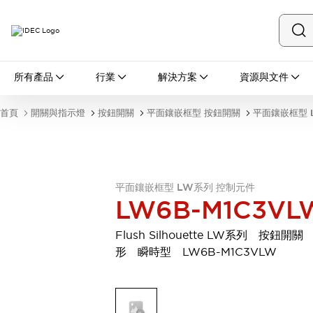
所有產品
所有產品
行業
解決方案
資源與文件
開關與指示燈
按鈕開關
首頁
開關與指示燈
按鈕開關
平面鑲嵌框型 按鈕開關
平面鑲嵌框型 
指示燈和蜂鳴器
瀏覽全部
安全與防爆
安全設備
防爆設備
瀏覽全部
平面鑲嵌框型 LW系列 控制元件
LW6B-M1C3VL
盤櫃
繼電器·計時器
Flush Silhouette LW系列 按鈕開關
電源供應器
形 瞬時型 LW6B-M1C3VLW
回路保護器
LED照明裝置
端子台
瀏覽全部
自動化