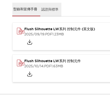
CAD檔
型錄和宣傳手冊
型錄和宣傳手冊
認證與標準
影片專區
選型系統
軟體下載
Flush Silhouette LW系列 控制元件 (英文版)
邏輯模擬器
2025/09/19
.PDF
1.23MB
產品資安通知
最新消息
新聞中心
活動
促銷活動
Flush Silhouette LW系列 控制元件
部落格
2025/10/14
.PDF
1.63MB
支援
聯絡我們
服務據點
產品變更/停產通知
RoHS指令對應
認證與標準