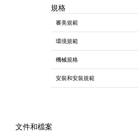
瀏覽全部
規格
機器人
使人機協作更安全、更高效
審美規範
發揮協作機器人潛力的安全措施
瀏覽全部
半導體
環境規範
提高半導體製造裝置設計自由度的方法
瞬間完成開關的更換，避免停機時間拉長
充分對應安全標準
瀏覽全部
機械規格
瀏覽全部
解決方案
安裝和安裝規範
IIoT（工業物聯網）
去面板化
RFID 認證
安全及其未來
安全及其未來 | 解決⽅案
瀏覽全部
從基礎了解安全元件
瀏覽全部
文件和檔案
資源與文件