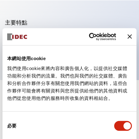
主要特點
可進行集合密著安裝
附鎖選擇開關採用高安全性的彈子鎖結構
防護結構為IP65（IEC60529）
本網站使用cookie
我們使用cookie來將內容和廣告個人化，以提供社交媒體
功能和分析我們的流量。我們也與我們的社交媒體、廣告
和分析合作夥伴分享有關您使用我們網站的資料，這些合
作夥伴可能會將有關資料與您所提供給他們的其他資料或
+
規格
顯示全部
他們從您使用他們的服務時所收集的資料相結合。
審美規範
同
環境規範
必要
意
選