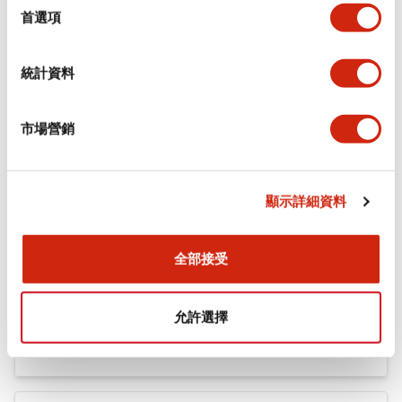
機械規格
擇
首選項
安裝和安裝規範
統計資料
市場營銷
文件和檔案
顯示詳細資料
型錄和宣傳手冊
CAD檔
認證與標準
全部接受
Flush Silhouette LW系列 控制元件 (英文版)
允許選擇
2025/09/19
.PDF
1.23MB