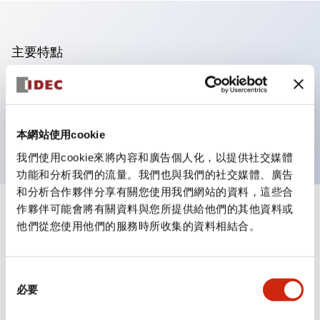
主要特點
可進行集合密著安裝
附鎖選擇開關採用高安全性的彈子鎖結構
防護結構為IP65（IEC60529）
本網站使用cookie
我們使用cookie來將內容和廣告個人化，以提供社交媒體
功能和分析我們的流量。我們也與我們的社交媒體、廣告
和分析合作夥伴分享有關您使用我們網站的資料，這些合
作夥伴可能會將有關資料與您所提供給他們的其他資料或
+
規格
顯示全部
他們從您使用他們的服務時所收集的資料相結合。
審美規範
同
環境規範
必要
意
選