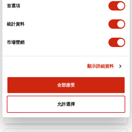
機械規格
擇
首選項
安裝和安裝規範
統計資料
市場營銷
文件和檔案
顯示詳細資料
型錄和宣傳手冊
認證與標準
全部接受
Flush Silhouette LW系列 控制元件 (英文版)
允許選擇
2025/09/19
.PDF
1.23MB