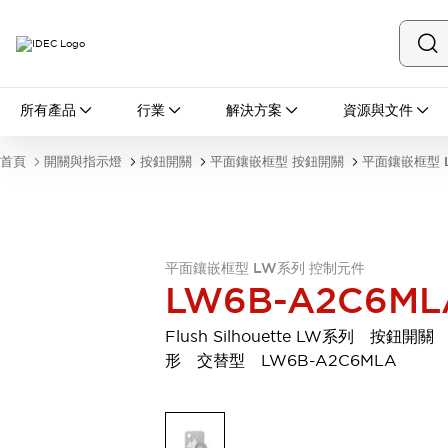
所有產品
所有產品
行業
解決方案
資源與文件
開關與指示燈
按鈕開關
首頁
開關與指示燈
按鈕開關
平面鑲嵌框型 按鈕開關
平面鑲嵌框型 
指示燈和蜂鳴器
瀏覽全部
安全與防爆
安全設備
防爆設備
瀏覽全部
平面鑲嵌框型 LW系列 控制元件
LW6B-A2C6ML
盤櫃
繼電器·計時器
Flush Silhouette LW系列 按鈕開關
電源供應器
形 交替型 LW6B-A2C6MLA
回路保護器
LED照明裝置
端子台
瀏覽全部
自動化