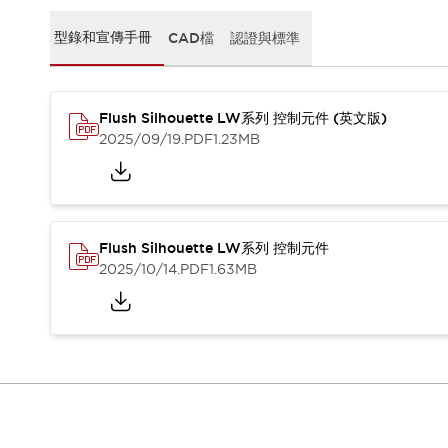
CAD檔
型錄和宣傳手冊
型錄和宣傳手冊
CAD檔
認證與標準
影片專區
選型系統
軟體下載
Flush Silhouette LW系列 控制元件 (英文版)
邏輯模擬器
2025/09/19
.PDF
1.23MB
產品資安通知
最新消息
新聞中心
活動
促銷活動
Flush Silhouette LW系列 控制元件
部落格
2025/10/14
.PDF
1.63MB
支援
聯絡我們
服務據點
產品變更/停產通知
RoHS指令對應
認證與標準