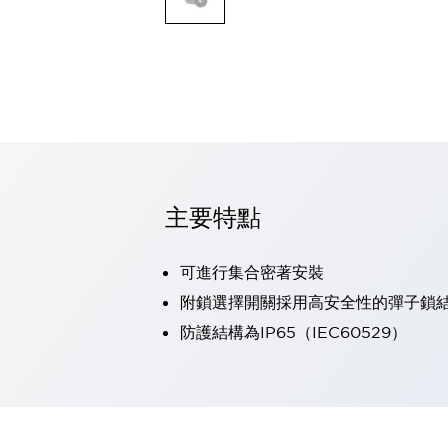
可程式控制器
可程式人機介面
工業乙太網路設備
瀏覽全部
自動識別
自動識別
感測器
瀏覽全部
行業
汽車
主要特點
工業機器人的潛在風險，從第三者角度徹底驗證
減少安全柵內的人身事故
可進行集合密著安裝
兼顧良好的視認性及減少維修工時
最適合小型裝置的安全對策
瀏覽全部
附鎖選擇開關採用高安全性的彈子鎖
工具機
防護結構為IP65（IEC60529）
降低機床成本的技巧簡單的讓人意外
尋找讓機床更小型化的可能性
從外觀設計的觀點提升機床的附加價值
預防導致機器故障的「瞬停」
3位置促動開關確保綜合加工中心機的安全性