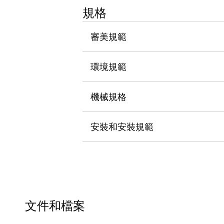
瀏覽全部
規格
機器人
使人機協作更安全、更高效
審美規範
發揮協作機器人潛力的安全措施
瀏覽全部
半導體
環境規範
提高半導體製造裝置設計自由度的方法
瞬間完成開關的更換，避免停機時間拉長
充分對應安全標準
瀏覽全部
機械規格
瀏覽全部
解決方案
安裝和安裝規範
IIoT（工業物聯網）
去面板化
RFID 認證
安全及其未來
安全及其未來 | 解決⽅案
瀏覽全部
從基礎了解安全元件
瀏覽全部
文件和檔案
資源與文件