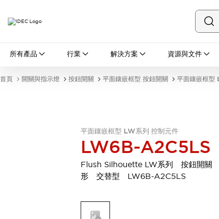
所有產品
所有產品
行業
解決方案
資源與文件
開關與指示燈
按鈕開關
首頁
開關與指示燈
按鈕開關
平面鑲嵌框型 按鈕開關
平面鑲嵌框型 
指示燈和蜂鳴器
瀏覽全部
安全與防爆
安全設備
防爆設備
瀏覽全部
平面鑲嵌框型 LW系列 控制元件
LW6B-A2C5LS
盤櫃
繼電器·計時器
Flush Silhouette LW系列 按鈕開關
電源供應器
形 交替型 LW6B-A2C5LS
回路保護器
LED照明裝置
端子台
瀏覽全部
自動化