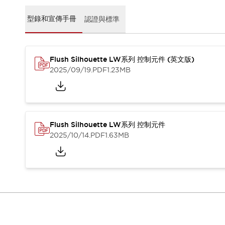
CAD檔
型錄和宣傳手冊
型錄和宣傳手冊
認證與標準
影片專區
選型系統
軟體下載
Flush Silhouette LW系列 控制元件 (英文版)
邏輯模擬器
2025/09/19
.PDF
1.23MB
產品資安通知
最新消息
新聞中心
活動
促銷活動
Flush Silhouette LW系列 控制元件
部落格
2025/10/14
.PDF
1.63MB
支援
聯絡我們
服務據點
產品變更/停產通知
RoHS指令對應
認證與標準