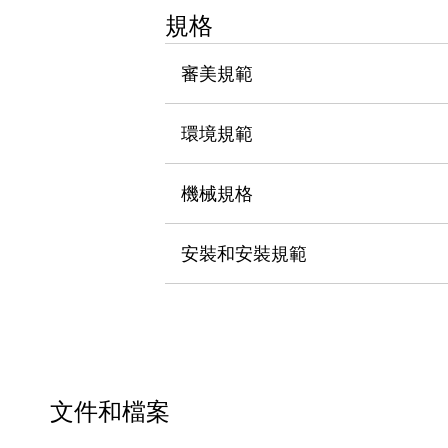
瀏覽全部
規格
機器人
使人機協作更安全、更高效
審美規範
發揮協作機器人潛力的安全措施
瀏覽全部
半導體
環境規範
提高半導體製造裝置設計自由度的方法
瞬間完成開關的更換，避免停機時間拉長
充分對應安全標準
瀏覽全部
機械規格
瀏覽全部
解決方案
安裝和安裝規範
IIoT（工業物聯網）
去面板化
RFID 認證
安全及其未來
安全及其未來 | 解決⽅案
瀏覽全部
從基礎了解安全元件
瀏覽全部
文件和檔案
資源與文件