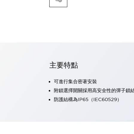
可程式控制器
可程式人機介面
工業乙太網路設備
瀏覽全部
自動識別
自動識別
感測器
瀏覽全部
行業
汽車
主要特點
工業機器人的潛在風險，從第三者角度徹底驗證
減少安全柵內的人身事故
可進行集合密著安裝
兼顧良好的視認性及減少維修工時
最適合小型裝置的安全對策
瀏覽全部
附鎖選擇開關採用高安全性的彈子鎖
工具機
防護結構為IP65（IEC60529）
降低機床成本的技巧簡單的讓人意外
尋找讓機床更小型化的可能性
從外觀設計的觀點提升機床的附加價值
預防導致機器故障的「瞬停」
3位置促動開關確保綜合加工中心機的安全性