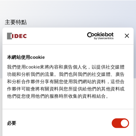
主要特點
可進行集合密著安裝
附鎖選擇開關採用高安全性的彈子鎖結構
防護結構為IP65（IEC60529）
本網站使用cookie
我們使用cookie來將內容和廣告個人化，以提供社交媒體
功能和分析我們的流量。我們也與我們的社交媒體、廣告
和分析合作夥伴分享有關您使用我們網站的資料，這些合
作夥伴可能會將有關資料與您所提供給他們的其他資料或
+
規格
顯示全部
他們從您使用他們的服務時所收集的資料相結合。
審美規範
同
環境規範
必要
意
選