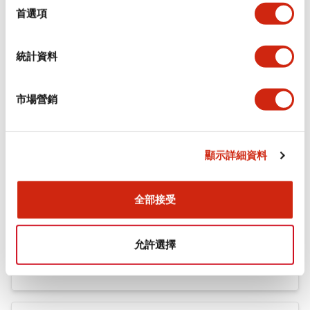
機械規格
擇
首選項
安裝和安裝規範
統計資料
市場營銷
文件和檔案
顯示詳細資料
型錄和宣傳手冊
認證與標準
全部接受
Flush Silhouette LW系列 控制元件 (英文版)
允許選擇
2025/09/19
.PDF
1.23MB