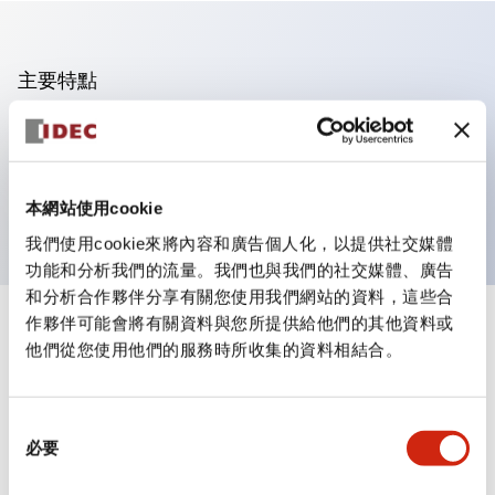
主要特點
可進行集合密著安裝
附鎖選擇開關採用高安全性的彈子鎖結構
防護結構為IP65（IEC60529）
本網站使用cookie
我們使用cookie來將內容和廣告個人化，以提供社交媒體
功能和分析我們的流量。我們也與我們的社交媒體、廣告
和分析合作夥伴分享有關您使用我們網站的資料，這些合
作夥伴可能會將有關資料與您所提供給他們的其他資料或
+
規格
顯示全部
他們從您使用他們的服務時所收集的資料相結合。
審美規範
同
環境規範
必要
意
選