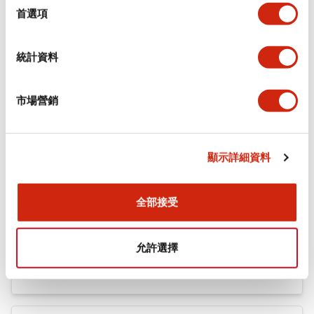
機械規格
擇
首選項
安裝和安裝規範
統計資料
市場營銷
文件和檔案
顯示詳細資料
型錄和宣傳手冊
認證與標準
全部接受
Flush Silhouette LW系列 控制元件 (英文版)
允許選擇
2025/09/19
.PDF
1.23MB