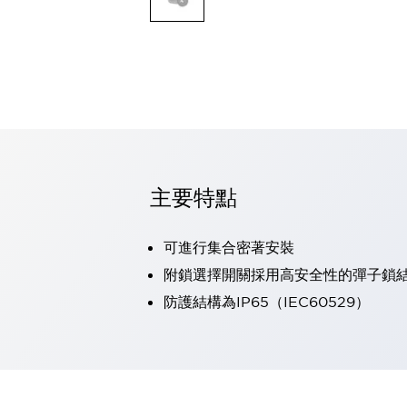
可程式控制器
可程式人機介面
工業乙太網路設備
瀏覽全部
自動識別
自動識別
感測器
瀏覽全部
行業
汽車
主要特點
工業機器人的潛在風險，從第三者角度徹底驗證
減少安全柵內的人身事故
可進行集合密著安裝
兼顧良好的視認性及減少維修工時
最適合小型裝置的安全對策
瀏覽全部
附鎖選擇開關採用高安全性的彈子鎖
工具機
防護結構為IP65（IEC60529）
降低機床成本的技巧簡單的讓人意外
尋找讓機床更小型化的可能性
從外觀設計的觀點提升機床的附加價值
預防導致機器故障的「瞬停」
3位置促動開關確保綜合加工中心機的安全性