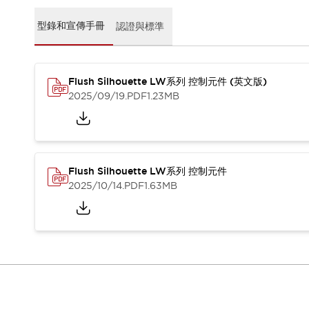
CAD檔
型錄和宣傳手冊
型錄和宣傳手冊
認證與標準
影片專區
選型系統
軟體下載
Flush Silhouette LW系列 控制元件 (英文版)
邏輯模擬器
2025/09/19
.PDF
1.23MB
產品資安通知
最新消息
新聞中心
活動
促銷活動
Flush Silhouette LW系列 控制元件
部落格
2025/10/14
.PDF
1.63MB
支援
聯絡我們
服務據點
產品變更/停產通知
RoHS指令對應
認證與標準