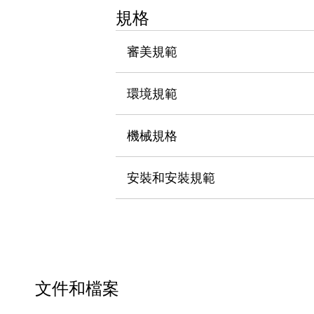
瀏覽全部
規格
機器人
使人機協作更安全、更高效
審美規範
發揮協作機器人潛力的安全措施
瀏覽全部
半導體
環境規範
提高半導體製造裝置設計自由度的方法
瞬間完成開關的更換，避免停機時間拉長
充分對應安全標準
瀏覽全部
機械規格
瀏覽全部
解決方案
安裝和安裝規範
IIoT（工業物聯網）
去面板化
RFID 認證
安全及其未來
安全及其未來 | 解決⽅案
瀏覽全部
從基礎了解安全元件
瀏覽全部
文件和檔案
資源與文件