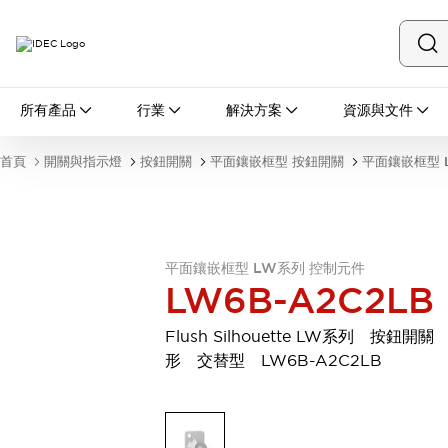
所有產品
所有產品
行業
解決方案
資源與文件
開關與指示燈
按鈕開關
首頁
開關與指示燈
按鈕開關
平面鑲嵌框型 按鈕開關
平面鑲嵌框型 
指示燈和蜂鳴器
瀏覽全部
安全與防爆
安全設備
防爆設備
瀏覽全部
平面鑲嵌框型 LW系列 控制元件
LW6B-A2C2LB
盤櫃
繼電器·計時器
Flush Silhouette LW系列 按鈕開關
電源供應器
形 交替型 LW6B-A2C2LB
回路保護器
LED照明裝置
端子台
瀏覽全部
自動化