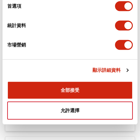
機械規格
擇
首選項
安裝和安裝規範
統計資料
市場營銷
文件和檔案
顯示詳細資料
型錄和宣傳手冊
認證與標準
全部接受
Flush Silhouette LW系列 控制元件 (英文版)
允許選擇
2025/09/19
.PDF
1.23MB