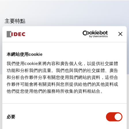
主要特點
可進行集合密著安裝
附鎖選擇開關採用高安全性的彈子鎖結構
防護結構為IP65（IEC60529）
本網站使用cookie
我們使用cookie來將內容和廣告個人化，以提供社交媒體
功能和分析我們的流量。我們也與我們的社交媒體、廣告
和分析合作夥伴分享有關您使用我們網站的資料，這些合
作夥伴可能會將有關資料與您所提供給他們的其他資料或
+
規格
顯示全部
他們從您使用他們的服務時所收集的資料相結合。
審美規範
同
環境規範
必要
意
選