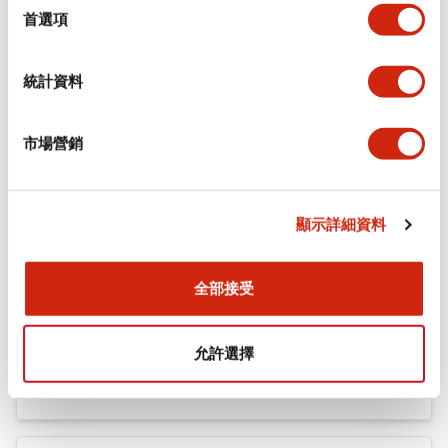
機械規格
擇
首選項
安裝和安裝規範
統計資料
市場營銷
文件和檔案
顯示詳細資料
型錄和宣傳手冊
認證與標準
全部接受
Flush Silhouette LW系列 控制元件 (英文版)
允許選擇
2025/09/19
.PDF
1.23MB