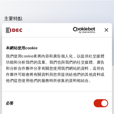
主要特點
可進行集合密著安裝
附鎖選擇開關採用高安全性的彈子鎖結構
防護結構為IP65（IEC60529）
本網站使用cookie
我們使用cookie來將內容和廣告個人化，以提供社交媒體
功能和分析我們的流量。我們也與我們的社交媒體、廣告
和分析合作夥伴分享有關您使用我們網站的資料，這些合
作夥伴可能會將有關資料與您所提供給他們的其他資料或
+
規格
顯示全部
他們從您使用他們的服務時所收集的資料相結合。
審美規範
同
環境規範
必要
意
選