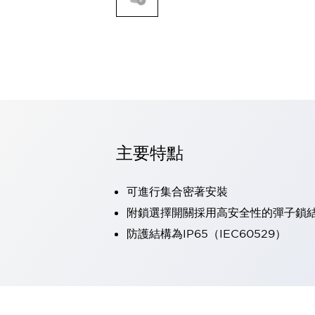
可程式控制器
可程式人機介面
工業乙太網路設備
瀏覽全部
自動識別
自動識別
感測器
瀏覽全部
行業
汽車
主要特點
工業機器人的潛在風險，從第三者角度徹底驗證
減少安全柵內的人身事故
可進行集合密著安裝
兼顧良好的視認性及減少維修工時
最適合小型裝置的安全對策
瀏覽全部
附鎖選擇開關採用高安全性的彈子鎖
工具機
防護結構為IP65（IEC60529）
降低機床成本的技巧簡單的讓人意外
尋找讓機床更小型化的可能性
從外觀設計的觀點提升機床的附加價值
預防導致機器故障的「瞬停」
3位置促動開關確保綜合加工中心機的安全性