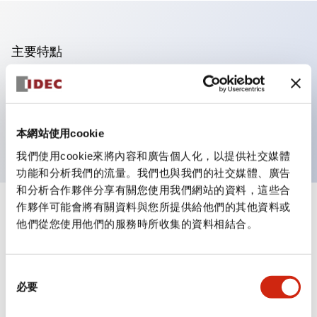
主要特點
可進行集合密著安裝
附鎖選擇開關採用高安全性的彈子鎖結構
防護結構為IP65（IEC60529）
本網站使用cookie
我們使用cookie來將內容和廣告個人化，以提供社交媒體
功能和分析我們的流量。我們也與我們的社交媒體、廣告
和分析合作夥伴分享有關您使用我們網站的資料，這些合
作夥伴可能會將有關資料與您所提供給他們的其他資料或
+
規格
顯示全部
他們從您使用他們的服務時所收集的資料相結合。
審美規範
同
環境規範
必要
意
選