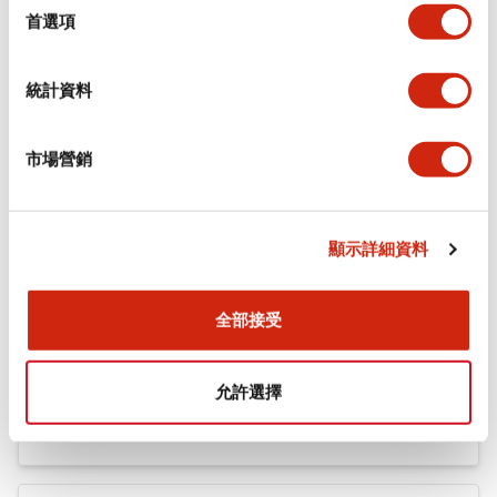
機械規格
擇
首選項
安裝和安裝規範
統計資料
市場營銷
文件和檔案
顯示詳細資料
型錄和宣傳手冊
認證與標準
全部接受
Flush Silhouette LW系列 控制元件 (英文版)
允許選擇
2025/09/19
.PDF
1.23MB