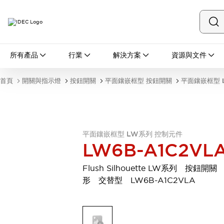
所有產品
所有產品
行業
解決方案
資源與文件
開關與指示燈
按鈕開關
首頁
開關與指示燈
按鈕開關
平面鑲嵌框型 按鈕開關
平面鑲嵌框型 
指示燈和蜂鳴器
瀏覽全部
安全與防爆
安全設備
防爆設備
瀏覽全部
平面鑲嵌框型 LW系列 控制元件
LW6B-A1C2VL
盤櫃
繼電器·計時器
Flush Silhouette LW系列 按鈕開關
電源供應器
形 交替型 LW6B-A1C2VLA
回路保護器
LED照明裝置
端子台
瀏覽全部
自動化