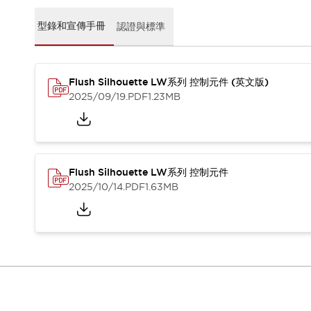
CAD檔
型錄和宣傳手冊
型錄和宣傳手冊
認證與標準
影片專區
選型系統
軟體下載
Flush Silhouette LW系列 控制元件 (英文版)
邏輯模擬器
2025/09/19
.PDF
1.23MB
產品資安通知
最新消息
新聞中心
活動
促銷活動
Flush Silhouette LW系列 控制元件
部落格
2025/10/14
.PDF
1.63MB
支援
聯絡我們
服務據點
產品變更/停產通知
RoHS指令對應
認證與標準