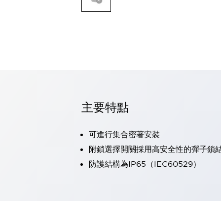
可程式控制器
可程式人機介面
工業乙太網路設備
瀏覽全部
自動識別
自動識別
感測器
瀏覽全部
行業
汽車
主要特點
工業機器人的潛在風險，從第三者角度徹底驗證
減少安全柵內的人身事故
可進行集合密著安裝
兼顧良好的視認性及減少維修工時
最適合小型裝置的安全對策
瀏覽全部
附鎖選擇開關採用高安全性的彈子鎖
工具機
防護結構為IP65（IEC60529）
降低機床成本的技巧簡單的讓人意外
尋找讓機床更小型化的可能性
從外觀設計的觀點提升機床的附加價值
預防導致機器故障的「瞬停」
3位置促動開關確保綜合加工中心機的安全性