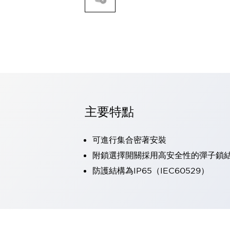
可程式控制器
可程式人機介面
工業乙太網路設備
瀏覽全部
自動識別
自動識別
感測器
瀏覽全部
行業
汽車
主要特點
工業機器人的潛在風險，從第三者角度徹底驗證
減少安全柵內的人身事故
可進行集合密著安裝
兼顧良好的視認性及減少維修工時
最適合小型裝置的安全對策
瀏覽全部
附鎖選擇開關採用高安全性的彈子鎖
工具機
防護結構為IP65（IEC60529）
降低機床成本的技巧簡單的讓人意外
尋找讓機床更小型化的可能性
從外觀設計的觀點提升機床的附加價值
預防導致機器故障的「瞬停」
3位置促動開關確保綜合加工中心機的安全性