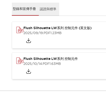
CAD檔
型錄和宣傳手冊
型錄和宣傳手冊
認證與標準
影片專區
選型系統
軟體下載
Flush Silhouette LW系列 控制元件 (英文版)
邏輯模擬器
2025/09/19
.PDF
1.23MB
產品資安通知
最新消息
新聞中心
活動
促銷活動
Flush Silhouette LW系列 控制元件
部落格
2025/10/14
.PDF
1.63MB
支援
聯絡我們
服務據點
產品變更/停產通知
RoHS指令對應
認證與標準