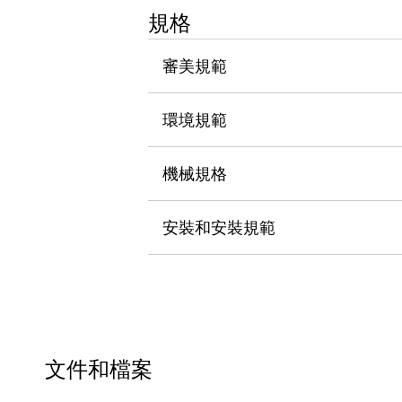
瀏覽全部
規格
機器人
使人機協作更安全、更高效
審美規範
發揮協作機器人潛力的安全措施
瀏覽全部
半導體
環境規範
提高半導體製造裝置設計自由度的方法
瞬間完成開關的更換，避免停機時間拉長
充分對應安全標準
瀏覽全部
機械規格
瀏覽全部
解決方案
安裝和安裝規範
IIoT（工業物聯網）
去面板化
RFID 認證
安全及其未來
安全及其未來 | 解決⽅案
瀏覽全部
從基礎了解安全元件
瀏覽全部
文件和檔案
資源與文件