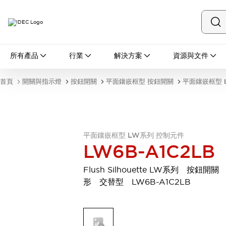
所有產品
所有產品
行業
解決方案
資源與文件
開關與指示燈
按鈕開關
首頁
開關與指示燈
按鈕開關
平面鑲嵌框型 按鈕開關
平面鑲嵌框型 
指示燈和蜂鳴器
瀏覽全部
安全與防爆
安全設備
防爆設備
瀏覽全部
平面鑲嵌框型 LW系列 控制元件
LW6B-A1C2LB
盤櫃
繼電器·計時器
Flush Silhouette LW系列 按鈕開關
電源供應器
形 交替型 LW6B-A1C2LB
回路保護器
LED照明裝置
端子台
瀏覽全部
自動化