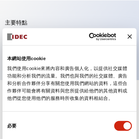
主要特點
可進行集合密著安裝
附鎖選擇開關採用高安全性的彈子鎖結構
防護結構為IP65（IEC60529）
本網站使用cookie
我們使用cookie來將內容和廣告個人化，以提供社交媒體
功能和分析我們的流量。我們也與我們的社交媒體、廣告
和分析合作夥伴分享有關您使用我們網站的資料，這些合
作夥伴可能會將有關資料與您所提供給他們的其他資料或
+
規格
顯示全部
他們從您使用他們的服務時所收集的資料相結合。
審美規範
同
環境規範
必要
意
選