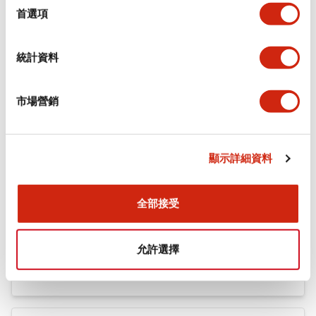
機械規格
擇
首選項
安裝和安裝規範
統計資料
市場營銷
文件和檔案
顯示詳細資料
型錄和宣傳手冊
認證與標準
全部接受
Flush Silhouette LW系列 控制元件 (英文版)
允許選擇
2025/09/19
.PDF
1.23MB