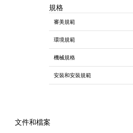
瀏覽全部
規格
機器人
使人機協作更安全、更高效
審美規範
發揮協作機器人潛力的安全措施
瀏覽全部
半導體
環境規範
提高半導體製造裝置設計自由度的方法
瞬間完成開關的更換，避免停機時間拉長
充分對應安全標準
瀏覽全部
機械規格
瀏覽全部
解決方案
安裝和安裝規範
IIoT（工業物聯網）
去面板化
RFID 認證
安全及其未來
安全及其未來 | 解決⽅案
瀏覽全部
從基礎了解安全元件
瀏覽全部
文件和檔案
資源與文件