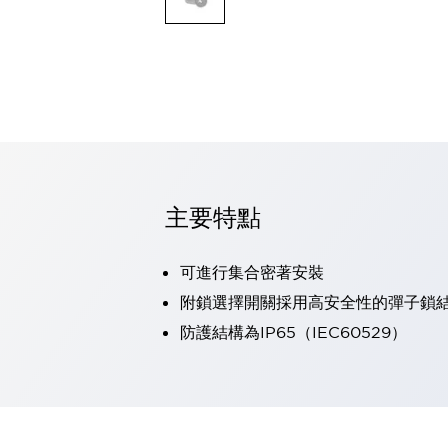
可程式控制器
可程式人機介面
工業乙太網路設備
瀏覽全部
自動識別
自動識別
感測器
瀏覽全部
行業
汽車
主要特點
工業機器人的潛在風險，從第三者角度徹底驗證
減少安全柵內的人身事故
可進行集合密著安裝
兼顧良好的視認性及減少維修工時
最適合小型裝置的安全對策
瀏覽全部
附鎖選擇開關採用高安全性的彈子鎖
工具機
防護結構為IP65（IEC60529）
降低機床成本的技巧簡單的讓人意外
尋找讓機床更小型化的可能性
從外觀設計的觀點提升機床的附加價值
預防導致機器故障的「瞬停」
3位置促動開關確保綜合加工中心機的安全性