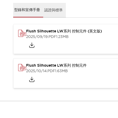
CAD檔
型錄和宣傳手冊
型錄和宣傳手冊
認證與標準
影片專區
選型系統
軟體下載
Flush Silhouette LW系列 控制元件 (英文版)
邏輯模擬器
2025/09/19
.PDF
1.23MB
產品資安通知
最新消息
新聞中心
活動
促銷活動
Flush Silhouette LW系列 控制元件
部落格
2025/10/14
.PDF
1.63MB
支援
聯絡我們
服務據點
產品變更/停產通知
RoHS指令對應
認證與標準