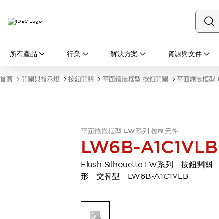
所有產品
所有產品
行業
解決方案
資源與文件
開關與指示燈
按鈕開關
首頁
開關與指示燈
按鈕開關
平面鑲嵌框型 按鈕開關
平面鑲嵌框型 
指示燈和蜂鳴器
瀏覽全部
安全與防爆
安全設備
防爆設備
瀏覽全部
平面鑲嵌框型 LW系列 控制元件
LW6B-A1C1VLB
盤櫃
繼電器·計時器
Flush Silhouette LW系列 按鈕開關
電源供應器
形 交替型 LW6B-A1C1VLB
回路保護器
LED照明裝置
端子台
瀏覽全部
自動化