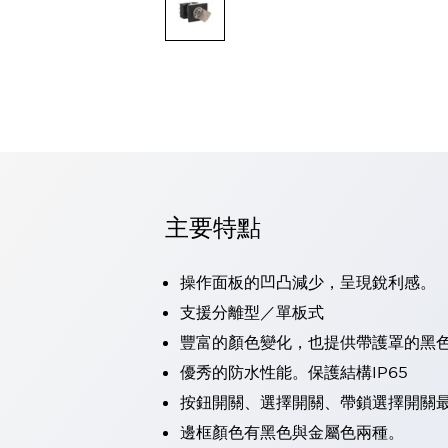
可程式控制器
可程式人機介面
工業乙太網路設備
瀏覽全部
自動識別
自動識別
感測器
瀏覽全部
行業
汽車
主要特點
工業機器人的潛在風險，從第三者角度徹底驗證
減少安全柵內的人身事故
兼顧良好的視認性及減少維修工時
操作面板的凹凸減少，呈現銳利感。
最適合小型裝置的安全對策
瀏覽全部
支援分離型／單板式
工具機
豐富的顏色變化，也提供帶護罩的黑
降低機床成本的技巧簡單的讓人意外
尋找讓機床更小型化的可能性
優秀的防水性能。保護結構IP65
從外觀設計的觀點提升機床的附加價值
按鈕開關、選擇開關、帶鎖選擇開關最
預防導致機器故障的「瞬停」
邊框顏色有黑色與金屬色兩種。
3位置促動開關確保綜合加工中心機的安全性