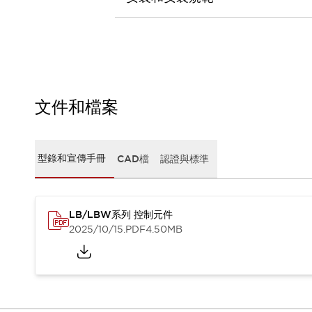
CAD檔
型錄和宣傳手冊
影片專區
選型系統
軟體下載
邏輯模擬器
產品資安通知
文件和檔案
最新消息
新聞中心
活動
型錄和宣傳手冊
CAD檔
認證與標準
促銷活動
部落格
支援
LB/LBW系列 控制元件
聯絡我們
服務據點
2025/10/15
.PDF
4.50MB
產品變更/停產通知
RoHS指令對應
認證與標準