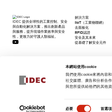
解決方案
IDEC 提供全球性的工業控制、安全
IIoT（工業物聯網）
與自動化解決方案，推出創新產品
去面板化
與服務，提升現場作業效率與安全
RFID認證
性，更致力於守護人類福祉。
安全及其未來
從基礎了解安全元件
訂閱我們的電子報，獲取我們的最新訊息!
本網站使用cookie
訂閱
我們使用cookie來將
社交媒體、廣告和分析合
與您所提供給他們的其他
© 2026 IDEC Corporation
隱私權政策
使用條款
同
必要
首選項
意