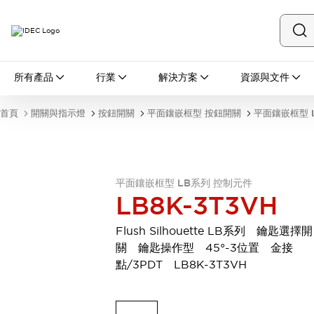
所有產品
所有產品
行業
解決方案
資源與文件
開關與指示燈
按鈕開關
首頁
開關與指示燈
按鈕開關
平面鑲嵌框型 按鈕開關
平面鑲嵌框型 
指示燈和蜂鳴器
瀏覽全部
安全與防爆
安全設備
防爆設備
平面鑲嵌框型 LB系列 控制元件
瀏覽全部
LB8K-3T3VH
盤櫃
繼電器·計時器
Flush Silhouette LB系列 鑰匙選擇開
電源供應器
關 鑰匙操作型 45°-3位置 金接
回路保護器
點/3PDT LB8K-3T3VH
LED照明裝置
端子台
瀏覽全部
自動化