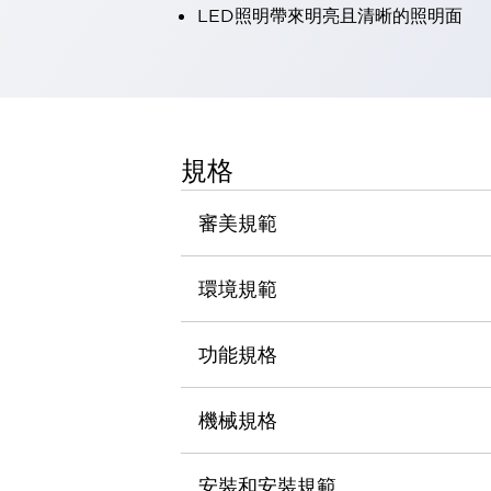
LED照明帶來明亮且清晰的照明面
瀏覽全部
機器人
使人機協作更安全、更高效
發揮協作機器人潛力的安全措施
瀏覽全部
半導體
提高半導體製造裝置設計自由度的方法
規格
瞬間完成開關的更換，避免停機時間拉長
充分對應安全標準
瀏覽全部
審美規範
瀏覽全部
解決方案
IIoT（工業物聯網）
環境規範
去面板化
RFID 認證
安全及其未來
功能規格
安全及其未來 | 解決⽅案
瀏覽全部
從基礎了解安全元件
機械規格
瀏覽全部
資源與文件
安裝和安裝規範