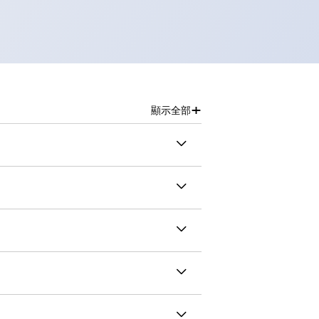
+
顯示全部