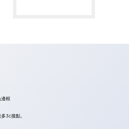
色邊框
多3c接點。