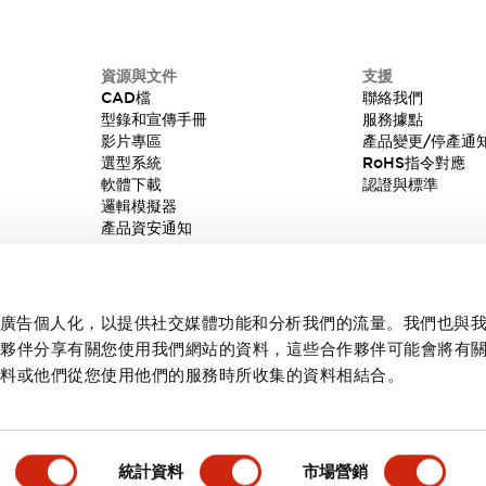
資源與文件
支援
CAD檔
聯絡我們
型錄和宣傳手冊
服務據點
影片專區
產品變更/停產通
選型系統
RoHS指令對應
軟體下載
認證與標準
邏輯模擬器
產品資安通知
內容和廣告個人化，以提供社交媒體功能和分析我們的流量。我們也與
作夥伴分享有關您使用我們網站的資料，這些合作夥伴可能會將有
資料或他們從您使用他們的服務時所收集的資料相結合。
統計資料
市場營銷
產品詳情
主要特點
規格
文件和檔案