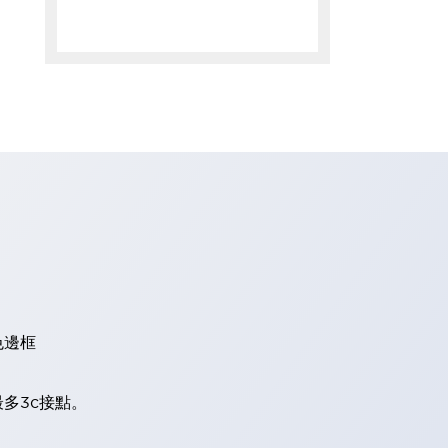
色邊框
多3c接點。