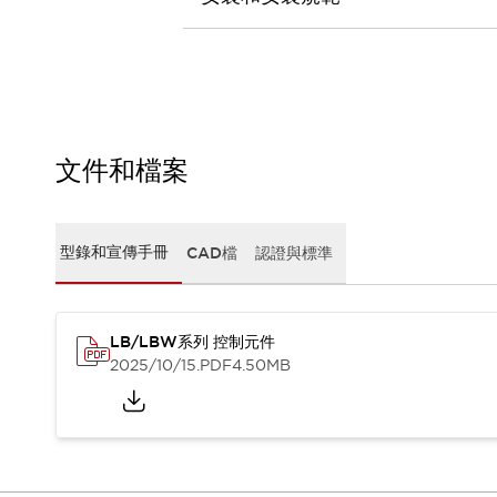
CAD檔
型錄和宣傳手冊
影片專區
選型系統
軟體下載
邏輯模擬器
產品資安通知
文件和檔案
最新消息
新聞中心
活動
型錄和宣傳手冊
CAD檔
認證與標準
促銷活動
部落格
支援
LB/LBW系列 控制元件
聯絡我們
服務據點
2025/10/15
.PDF
4.50MB
產品變更/停產通知
RoHS指令對應
認證與標準