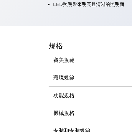
LED照明帶來明亮且清晰的照明面
瀏覽全部
機器人
使人機協作更安全、更高效
發揮協作機器人潛力的安全措施
瀏覽全部
半導體
提高半導體製造裝置設計自由度的方法
規格
瞬間完成開關的更換，避免停機時間拉長
充分對應安全標準
瀏覽全部
審美規範
瀏覽全部
解決方案
IIoT（工業物聯網）
環境規範
去面板化
RFID 認證
安全及其未來
功能規格
安全及其未來 | 解決⽅案
瀏覽全部
從基礎了解安全元件
機械規格
瀏覽全部
資源與文件
安裝和安裝規範