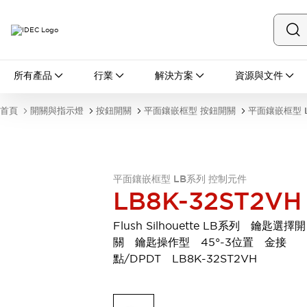
所有產品
所有產品
行業
解決方案
資源與文件
開關與指示燈
按鈕開關
首頁
開關與指示燈
按鈕開關
平面鑲嵌框型 按鈕開關
平面鑲嵌框型 
指示燈和蜂鳴器
瀏覽全部
安全與防爆
安全設備
防爆設備
平面鑲嵌框型 LB系列 控制元件
瀏覽全部
LB8K-32ST2VH
盤櫃
繼電器·計時器
Flush Silhouette LB系列 鑰匙選擇開
電源供應器
關 鑰匙操作型 45°-3位置 金接
回路保護器
點/DPDT LB8K-32ST2VH
LED照明裝置
端子台
瀏覽全部
自動化