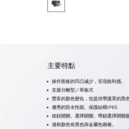
可程式控制器
可程式人機介面
工業乙太網路設備
瀏覽全部
自動識別
自動識別
感測器
瀏覽全部
行業
汽車
主要特點
工業機器人的潛在風險，從第三者角度徹底驗證
減少安全柵內的人身事故
兼顧良好的視認性及減少維修工時
操作面板的凹凸減少，呈現銳利感。
最適合小型裝置的安全對策
瀏覽全部
支援分離型／單板式
工具機
豐富的顏色變化，也提供帶護罩的黑
降低機床成本的技巧簡單的讓人意外
尋找讓機床更小型化的可能性
優秀的防水性能。保護結構IP65
從外觀設計的觀點提升機床的附加價值
按鈕開關、選擇開關、帶鎖選擇開關最
預防導致機器故障的「瞬停」
邊框顏色有黑色與金屬色兩種。
3位置促動開關確保綜合加工中心機的安全性