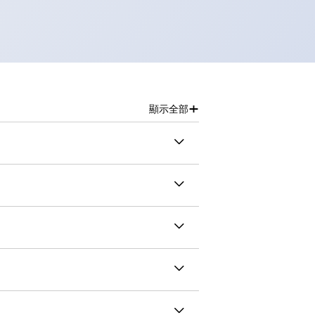
+
顯示全部