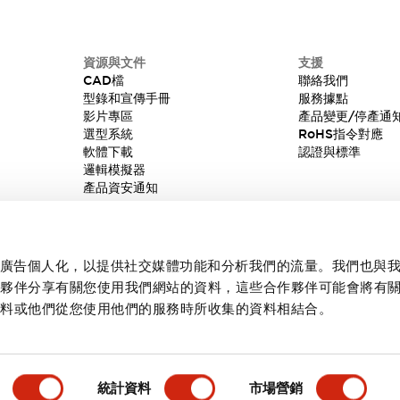
資源與文件
支援
CAD檔
聯絡我們
型錄和宣傳手冊
服務據點
影片專區
產品變更/停產通
選型系統
RoHS指令對應
軟體下載
認證與標準
邏輯模擬器
產品資安通知
內容和廣告個人化，以提供社交媒體功能和分析我們的流量。我們也與
作夥伴分享有關您使用我們網站的資料，這些合作夥伴可能會將有
資料或他們從您使用他們的服務時所收集的資料相結合。
統計資料
市場營銷
產品詳情
主要特點
規格
文件和檔案