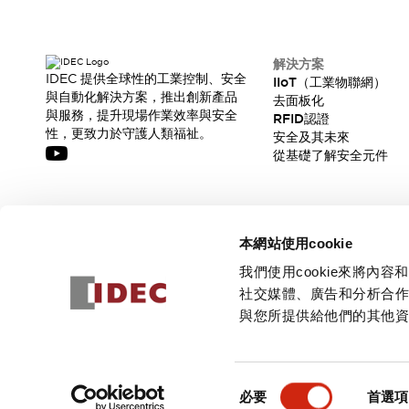
解決方案
IDEC 提供全球性的工業控制、安全
IIoT（工業物聯網）
與自動化解決方案，推出創新產品
去面板化
與服務，提升現場作業效率與安全
RFID認證
性，更致力於守護人類福祉。
安全及其未來
從基礎了解安全元件
訂閱我們的電子報，獲取我們的最新訊息!
本網站使用cookie
訂閱
我們使用cookie來將
社交媒體、廣告和分析合
與您所提供給他們的其他
© 2026 IDEC Corporation
隱私權政策
使用條款
同
必要
首選項
意