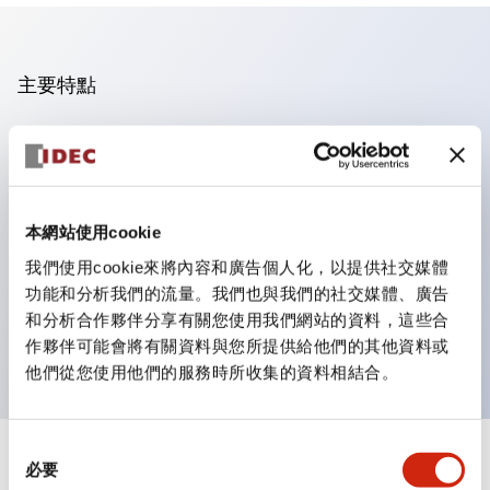
主要特點
操作面板的凹凸減少，呈現銳利感。
支援分離型／單板式
豐富的顏色變化，也提供帶護罩的黑色邊框
本網站使用cookie
優秀的防水性能。保護結構IP65
我們使用cookie來將內容和廣告個人化，以提供社交媒體
按鈕開關、選擇開關、帶鎖選擇開關最多3c接點。
功能和分析我們的流量。我們也與我們的社交媒體、廣告
邊框顏色有黑色與金屬色兩種。
和分析合作夥伴分享有關您使用我們網站的資料，這些合
LED照明帶來明亮且清晰的照明面
作夥伴可能會將有關資料與您所提供給他們的其他資料或
他們從您使用他們的服務時所收集的資料相結合。
同
+
規格
必要
顯示全部
意