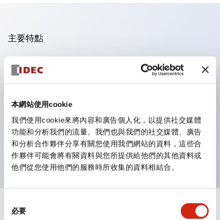
主要特點
操作面板的凹凸減少，呈現銳利感。
支援分離型／單板式
豐富的顏色變化，也提供帶護罩的黑色邊框
本網站使用cookie
優秀的防水性能。保護結構IP65
我們使用cookie來將內容和廣告個人化，以提供社交媒體
按鈕開關、選擇開關、帶鎖選擇開關最多3c接點。
功能和分析我們的流量。我們也與我們的社交媒體、廣告
邊框顏色有黑色與金屬色兩種。
和分析合作夥伴分享有關您使用我們網站的資料，這些合
LED照明帶來明亮且清晰的照明面
作夥伴可能會將有關資料與您所提供給他們的其他資料或
他們從您使用他們的服務時所收集的資料相結合。
同
+
規格
必要
顯示全部
意