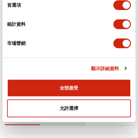
擇
首選項
審美規範
統計資料
環境規範
機械規格
市場營銷
安裝和安裝規範
顯示詳細資料
全部接受
文件和檔案
允許選擇
型錄和宣傳手冊
CAD檔
認證與標準