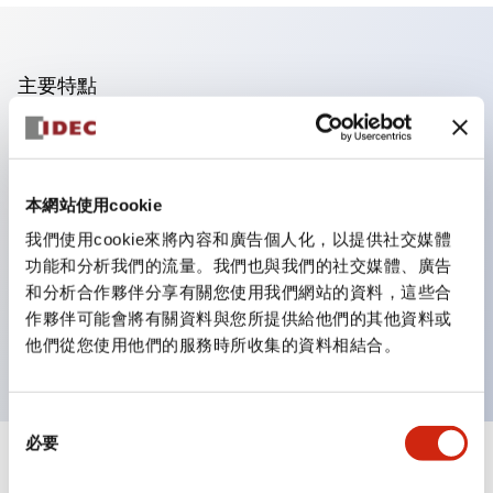
主要特點
操作面板的凹凸減少，呈現銳利感。
支援分離型／單板式
本網站使用cookie
豐富的顏色變化，也提供帶護罩的黑色邊框
優秀的防水性能。保護結構IP65
我們使用cookie來將內容和廣告個人化，以提供社交媒體
功能和分析我們的流量。我們也與我們的社交媒體、廣告
按鈕開關、選擇開關、帶鎖選擇開關最多3c接點。
和分析合作夥伴分享有關您使用我們網站的資料，這些合
邊框顏色有黑色與金屬色兩種。
作夥伴可能會將有關資料與您所提供給他們的其他資料或
LED照明帶來明亮且清晰的照明面
他們從您使用他們的服務時所收集的資料相結合。
同
必要
意
+
規格
選
顯示全部