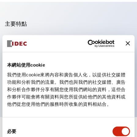
主要特點
操作面板的凹凸減少，呈現銳利感。
支援分離型／單板式
豐富的顏色變化，也提供帶護罩的黑色邊框
本網站使用cookie
優秀的防水性能。保護結構IP65
我們使用cookie來將內容和廣告個人化，以提供社交媒體
按鈕開關、選擇開關、帶鎖選擇開關最多3c接點。
功能和分析我們的流量。我們也與我們的社交媒體、廣告
邊框顏色有黑色與金屬色兩種。
和分析合作夥伴分享有關您使用我們網站的資料，這些合
LED照明帶來明亮且清晰的照明面
作夥伴可能會將有關資料與您所提供給他們的其他資料或
他們從您使用他們的服務時所收集的資料相結合。
同
+
規格
必要
顯示全部
意